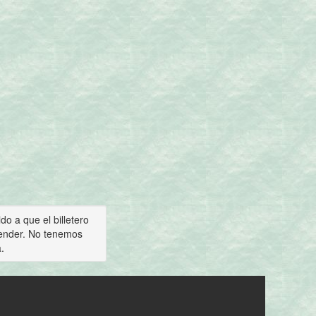
o a que el billetero
vender. No tenemos
.